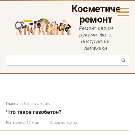
Перейти
Косметическ
к
контенту
ремонт
Ремонт своим
руками: фото,
инструкции,
лайфхаки
Поиск:
Главная
»
Строительство
Что такое газобетон?
На чтение:
17 мин
Строительство