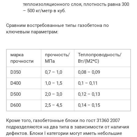
теплоизоляционного слоя, плотность равна 300
– 500 кг/метр в куб.
Сравним востребованные типы газобетона по
ключевым параметрам:
марка
прочность/
Теплопроводность/
прочности
МПа
Вт/(М2*С)
D350
0,7 – 1,0
0,08 – 0,09
D400
1,0 – 1,5
0,1 – 0,11
D500
2,0 – 3,0
0,12 – 0,13
D600
2,5 – 4,5
0,14 – 0,15
Кроме того, газобетонные блоки по гост 31360 2007
подразделяются на два типа в зависимости от наличия
дефектов. Блоки I категории могут иметь небольшие