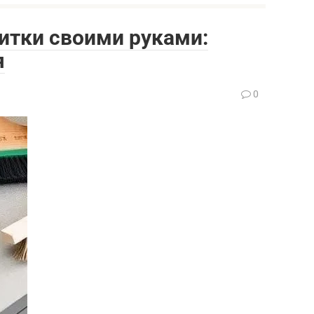
итки своими руками:
я
0