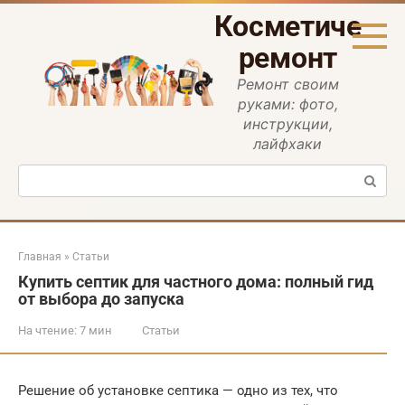
Перейти
Косметическ
к
контенту
ремонт
Ремонт своим
руками: фото,
инструкции,
лайфхаки
Поиск:
Главная
»
Статьи
Купить септик для частного дома: полный гид
от выбора до запуска
На чтение:
7 мин
Статьи
Решение об установке септика — одно из тех, что