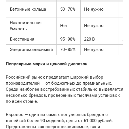
Бетонные кольца
50–70%
Не нужно
1–2
Накопительная
По
Нет
Не нужно
ёмкость
на
Биостанция
95–98%
220 В
2 р
Энергонезависимый
70–85%
Не нужно
1 р
Популярные марки и ценовой диапазон
Российский рынок предлагает широкий выбор
производителей — от бюджетных до премиальных.
Среди наиболее востребованных стабильно выделяется
несколько брендов, проверенных тысячами установок
по всей стране.
Евролос — один из самых популярных брендов с
линейкой более 90 моделей, цены от 61 000 рублей.
Представлены как энергонезависимые, так и