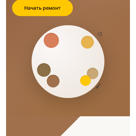
Начать ремонт
🎨
🖌