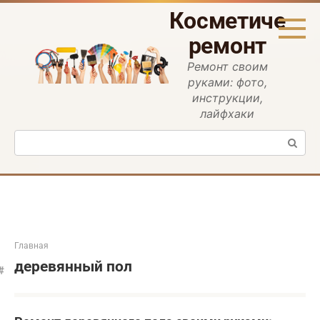
Перейти
Косметическ
к
контенту
ремонт
Ремонт своим
руками: фото,
инструкции,
лайфхаки
Поиск:
Главная
деревянный пол