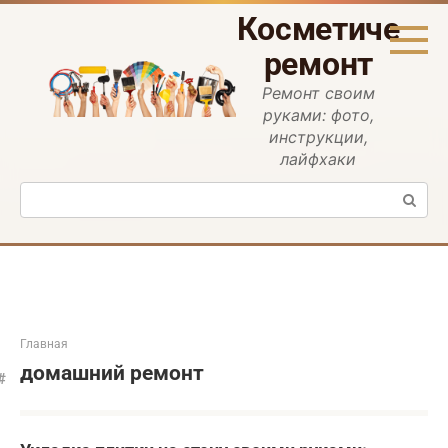
Перейти
Косметическ
к
контенту
ремонт
Ремонт своим
руками: фото,
инструкции,
лайфхаки
Поиск:
Главная
домашний ремонт