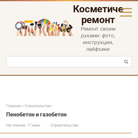
Перейти
Косметическ
к
контенту
ремонт
Ремонт своим
руками: фото,
инструкции,
лайфхаки
Поиск:
Главная
»
Строительство
Пенобетон и газобетон
На чтение:
17 мин
Строительство