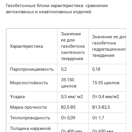
Газобетонные блоки характеристика: сравнение
автоклавных и неавтоклавных изделий:
Значение
Значение ее для
ее для
газобетона
Характеристика
газобетона
гидратационного
синтезного
твердения
твердения
Паропроницаемость
0,2
0,18
35-150
Морозостойкость
15-35 циклов
циклов
Усадка
0,3 мм/ м2
От 0,4 мм/м2
Марка прочности
В2,5-В5
В1,5-В2,5
Теплопроводность
От 0,09
От 1,7
Толщина наружной
От 400 мм
От 650 мм