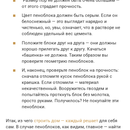
Размер пор не должен быть очень большим —
от этого страдает прочность.
Цвет пеноблока должен быть серым. Если он
белоснежный — это выглядит нарядно и
чистенько, но, увы, означает, что в растворе не
соблюден удельный вес цемента.
Положите блоки друг на друга — они должны
хорошо прилегать друг к другу. Качаться
«башенка» не должна. Таким образом вы
проверите геометрию пеноблоков.
И, наконец, проверьте пеноблок на прочность:
сначала отломите кусок пеноблока рукой с
краешка. Если отломили — материал
некачественный. Вооружитесь гвоздем и
попытайтесь проткнуть блок без молотка,
просто руками. Получилось? Не покупайте эти
пеноблоки.
Итак, из чего
строить дом — каждый решает
для себя
сам. В случае пеноблоков, как видим, главное — найти