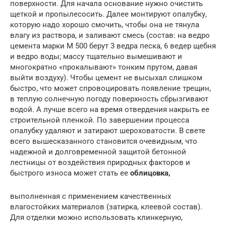
поверхности. Для начала основание нужно очистить
щеткой и пропылесосить. Далее монтируют опалубку,
которую надо хорошо смочить, чтобы она не тянула
влагу из раствора, и заливают смесь (состав: на ведро
цемента марки М 500 берут 3 ведра песка, 6 ведер щебня
и ведро воды; массу тщательно вымешивают и
многократно «прокалывают» тонким прутом, давая
выйти воздуху). Чтобы цемент не высыхал слишком
быстро, что может спровоцировать появление трещин,
в теплую солнечную погоду поверхность сбрызгивают
водой. А лучше всего на время отвердения накрыть ее
строительной пленкой. По завершении процесса
опалубку удаляют и затирают шероховатости. В свете
всего вышесказанного становится очевидным, что
надежной и долговременной защитой бетонной
лестницы от воздействия природных факторов и
быстрого износа может стать ее
облицовка,
выполненная с применением качественных
влагостойких материалов (затирка, клеевой состав).
Для отделки можно использовать клинкерную,