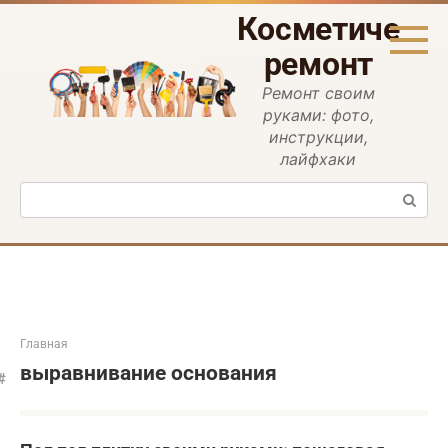
Перейти
Косметическ
к
контенту
ремонт
Ремонт своим
руками: фото,
инструкции,
лайфхаки
Поиск:
Главная
выравнивание основания