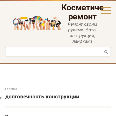
Перейти
Косметическ
к
контенту
ремонт
Ремонт своим
руками: фото,
инструкции,
лайфхаки
Поиск:
Главная
долговечность конструкции