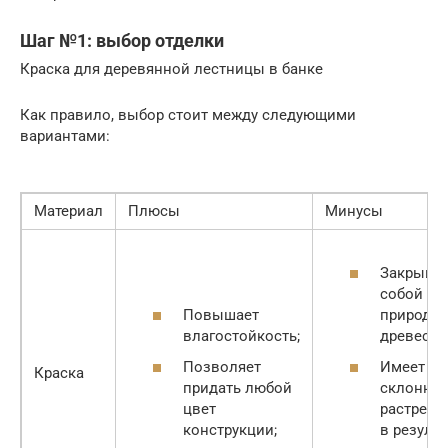
Шаг №1: выбор отделки
Краска для деревянной лестницы в банке
Как правило, выбор стоит между следующими
вариантами:
Материал
Плюсы
Минусы
Закрыва
собой
Повышает
природны
влагостойкость;
древесин
Позволяет
Имеет
Краска
придать любой
склоннос
цвет
растреск
конструкции;
в результ