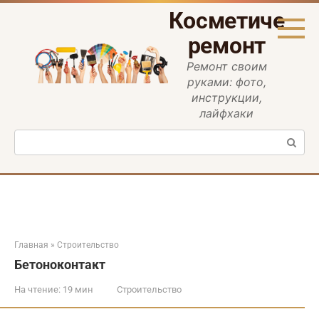
Перейти
Косметическ
к
контенту
ремонт
Ремонт своим
руками: фото,
инструкции,
лайфхаки
Поиск:
Главная
»
Строительство
Бетоноконтакт
На чтение:
19 мин
Строительство