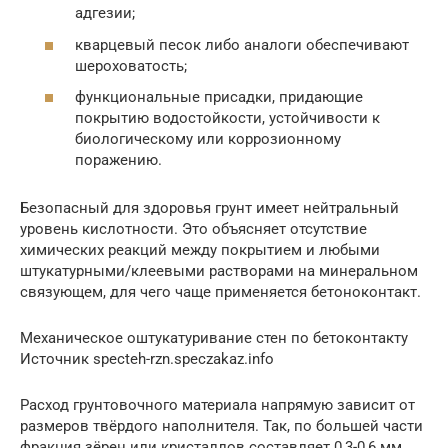
адгезии;
кварцевый песок либо аналоги обеспечивают
шероховатость;
функциональные присадки, придающие
покрытию водостойкости, устойчивости к
биологическому или коррозионному
поражению.
Безопасный для здоровья грунт имеет нейтральный
уровень кислотности. Это объясняет отсутствие
химических реакций между покрытием и любыми
штукатурными/клеевыми растворами на минеральном
связующем, для чего чаще применяется бетоноконтакт.
Механическое оштукатуривание стен по бетоконтакту
Источник specteh-rzn.speczakaz.info
Расход грунтовочного материала напрямую зависит от
размеров твёрдого наполнителя. Так, по большей части
фракция зёрен или кристаллов составляет 0,3-0,6 мм.