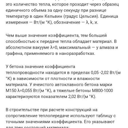
это количество тепла, которое проходит через образец
единичного объема за одну секунду при разнице
температур в один Кельвин (градус Цельсия). Единица
измерения — Вт/(м °К), обозначение — λ, k, ϰ.
Чем выше значение коэффициента, тем большей
способностью к передаче тепла обладает материал. В
абсолютном вакууме λ=0, максимальный — у алмаза и
графена, применяемого в наноразработках.
У бетона значение коэффициента
теплопроводности находится в пределах 0,05 -2,02 Вт/(м
°К) в зависимости от плотности и влажности
материала. У ячеистого автоклавного бетона марки
М150 λ=0,055 Вт/(м °К), а тяжелые бетоны М800-1000
характеризуются показателем 2,02 Вт/(м °К).
В строительстве при расчете конструкций на
сопротивление теплопередаче используют таблицу с
точными значениями коэффициента. Его указывают
для трех состояний материала: