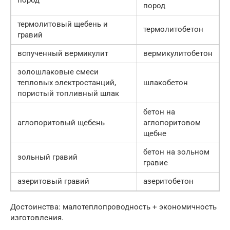
пород
термолитовый щебень и
термолитобетон
гравий
вспученный вермикулит
вермикулитобетон
золошлаковые смеси
тепловых электростанций,
шлакобетон
пористый топливный шлак
бетон на
аглопоритовый щебень
аглопоритовом
щебне
бетон на зольном
зольный гравий
гравие
азеритовый гравий
азеритобетон
Достоинства: малотеплопроводность + экономичность
изготовления.