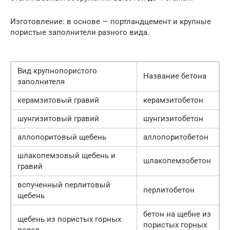
Изготовление: в основе — портландцемент и крупные
пористые заполнители разного вида.
Вид крупнопористого
Название бетона
заполнителя
керамзитовый гравий
керамзитобетон
шунгизитовый гравий
шунгизитобетон
аллопоритовый щебень
аллопоритобетон
шлакопемзовый щебень и
шлакопемзобетон
гравий
вспученный перлитовый
перлитобетон
щебень
бетон на щебне из
щебень из пористых горных
пористых горных
пород