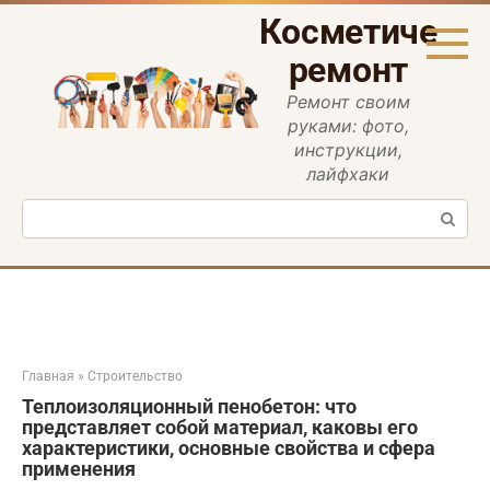
Перейти
Косметическ
к
контенту
ремонт
Ремонт своим
руками: фото,
инструкции,
лайфхаки
Поиск:
Главная
»
Строительство
Теплоизоляционный пенобетон: что
представляет собой материал, каковы его
характеристики, основные свойства и сфера
применения