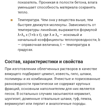
показатель. Проникая в полости бетона, влага
уменьшает способность материала сохранять
тепло.
Температура. Чем она у вещества выше, тем
быстрее движутся молекулы. Зависимость от
температуры линейная, выражается формулой
λ=λ
х (1+b х t), где λ и λ
— искомый и
о
о
начальный коэффициенты теплопроводности, b
— справочная величина, t — температура в
градусах.
Состав, характеристики и свойства
При изготовлении облегченных растворов в качестве
вяжущего подбирают цемент, известь, гипс, шлаки,
полимеры и их комбинации. Ячеистые и поризованные
разновидности практически не содержат крупных
фракций, основным наполнителем для них является
песок. В остальных случаях засыпаются керамзит,
шунгизит, доменные отвальные шлаки, туф, пемза,
вермикулит или перлит и аналогичные породы.