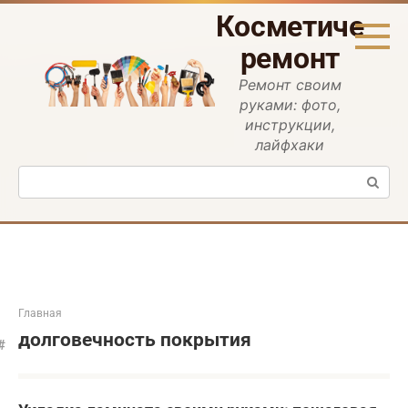
Перейти
Косметическ
к
контенту
ремонт
Ремонт своим
руками: фото,
инструкции,
лайфхаки
Поиск:
Главная
долговечность покрытия