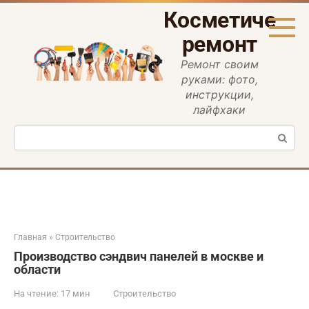
Перейти
Косметическ
к
контенту
ремонт
Ремонт своим
руками: фото,
инструкции,
лайфхаки
Поиск:
Главная
»
Строительство
Производство сэндвич панелей в москве и
области
На чтение:
17 мин
Строительство