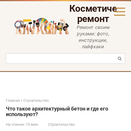
Перейти
Косметическ
к
контенту
ремонт
Ремонт своим
руками: фото,
инструкции,
лайфхаки
Поиск:
Главная
»
Строительство
Что такое архитектурный бетон и где его
используют?
На чтение:
15 мин
Строительство