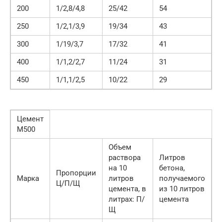
200
1/2,8/4,8
25/42
54
250
1/2,1/3,9
19/34
43
300
1/19/3,7
17/32
41
400
1/1,2/2,7
11/24
31
450
1/1,1/2,5
10/22
29
Цемент
М500
Объем
раствора
Литров
на 10
бетона,
Пропорции
Марка
литров
получаемого
Ц/П/Щ
цемента, в
из 10 литров
литрах: П/
цемента
Щ