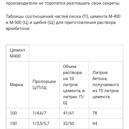
производители не торопятся разглашать свои секреты.
Таблицы соотношений частей песка (П), цемента М-400
и М-500 (Ц) и щебня (Щ) для приготовления раствора
архибетона:
Цемент
М400
Объем
раствора
Литров
на 10
бетона,
Пропорции
Марка
литров
получаемого
Ц/П/Щ
цемента, в
из 10 литров
литрах: П/
цемента
Щ
100
1/4,6/7
41/61
78
150
1/3,5/5,7
32/50
64