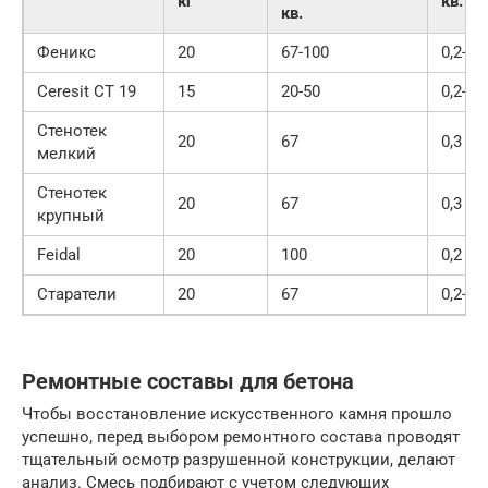
кг
кв.
кв.
Феникс
20
67-100
0,2-0,3
Ceresit CT 19
15
20-50
0,2-0,5
Стенотек
20
67
0,3
мелкий
Стенотек
20
67
0,3
крупный
Feidal
20
100
0,2
Старатели
20
67
0,2-0,3
Ремонтные составы для бетона
Чтобы восстановление искусственного камня прошло
успешно, перед выбором ремонтного состава проводят
тщательный осмотр разрушенной конструкции, делают
анализ. Смесь подбирают с учетом следующих