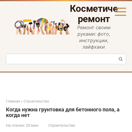
Перейти
Косметическ
к
контенту
ремонт
Ремонт своим
руками: фото,
инструкции,
лайфхаки
Поиск:
Главная
»
Строительство
Когда нужна грунтовка для бетонного пола, а
когда нет
На чтение:
23 мин
Строительство