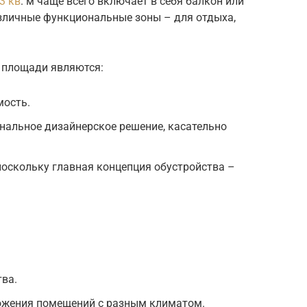
3 кв
. м чаще всего включает в себя балкон или
зличные функциональные зоны – для отдыха,
 площади являются:
мость.
нальное дизайнерское решение, касательно
поскольку главная концепция обустройства –
тва.
ложения помещений с разным климатом.