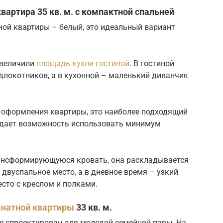
артира 35 кв. м. с компактной спальней
ной квартиры – белый, это идеальный вариант
 увеличили
площадь кухни-гостиной
. В гостиной
длокотников, а в кухонной – маленький диванчик
оформления квартиры, это наиболее подходящий
н дает возможность использовать минимум
рансформирующуюся кровать, она раскладывается
 двуспальное место, а в дневное время – узкий
сто с креслом и полками.
мнатной квартиры
33 кв. м.
е спроектирован для молодой семейной пары. На