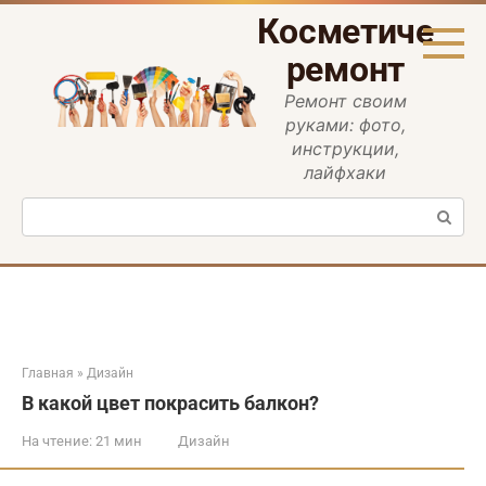
Перейти
Косметическ
к
контенту
ремонт
Ремонт своим
руками: фото,
инструкции,
лайфхаки
Поиск:
Главная
»
Дизайн
В какой цвет покрасить балкон?
На чтение:
21 мин
Дизайн