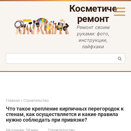
Перейти
Косметическ
к
контенту
ремонт
Ремонт своим
руками: фото,
инструкции,
лайфхаки
Поиск:
Главная
»
Строительство
Что такое крепление кирпичных перегородок к
стенам, как осуществляется и какие правила
нужно соблюдать при привязке?
На чтение:
24 мин
Строительство