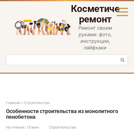
Перейти
Косметическ
к
контенту
ремонт
Ремонт своим
руками: фото,
инструкции,
лайфхаки
Поиск:
Главная
»
Строительство
Особенности строительства из монолитного
пенобетона
На чтение:
15 мин
Строительство