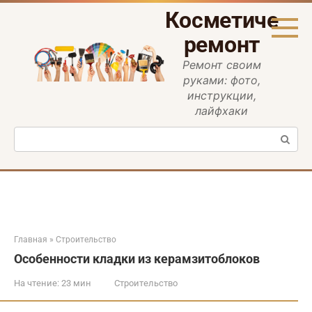
Перейти
Косметическ
к
контенту
ремонт
Ремонт своим
руками: фото,
инструкции,
лайфхаки
Поиск:
Главная
»
Строительство
Особенности кладки из керамзитоблоков
На чтение:
23 мин
Строительство