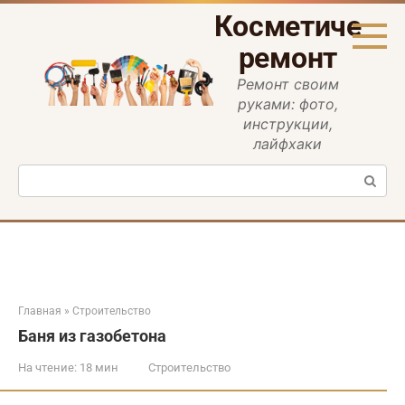
Перейти
Косметическ
к
контенту
ремонт
Ремонт своим
руками: фото,
инструкции,
лайфхаки
Поиск:
Главная
»
Строительство
Баня из газобетона
На чтение:
18 мин
Строительство