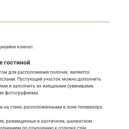
изайне комнат.
е гостиной
ом для расположения полочек, является
реслами. Пустующий участок можно дополнить
ями и заполнить их изящными сувенирами,
ми фотографиями.
 на стене, расположенными в зоне телевизора.
ия, размещенные в хаотичном, шахматном
олнением по отношению к отделке стен.