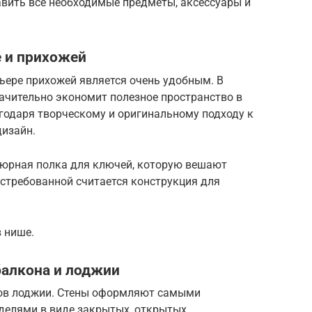
вить все необходимые предметы, аксессуары и
е и прихожей
рьере прихожей является очень удобным. В
ачительно экономит полезное пространство в
годаря творческому и оригинальному подходу к
дизайн.
тюрная полка для ключей, которую вешают
остребованной считается конструкция для
в нише.
балкона и лоджии
тов лоджии. Стены оформляют самыми
елями в виде закрытых, открытых,