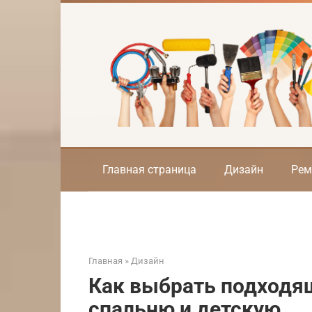
Перейти
к
контенту
Главная страница
Дизайн
Рем
Главная
»
Дизайн
Как выбрать подходя
спальню и детскую