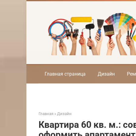
Перейти
к
контенту
Главная страница
Дизайн
Рем
Главная
»
Дизайн
Квартира 60 кв. м.: с
оформить апартамент