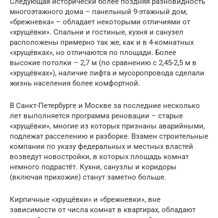
Следующая исторически более поздняя разновидность
многоэтажного дома – панельный 9-этажный дом,
«брежневка» – обладает некоторыми отличиями от
«хрущёвки». Спальни и гостиные, кухня и санузел
расположены примерно так же, как и в 4-комнатных
«хрущёвках», но отличаются по площади. Более
высокие потолки – 2,7 м (по сравнению с 2,45-2,5 м в
«хрущёвках»), наличие лифта и мусоропровода сделали
жизнь населения более комфортной.
В Санкт-Петербурге и Москве за последние несколько
лет выполняется программа реновации – старые
«хрущёвки», многие из которых признаны аварийными,
подлежат расселению и разборке. Взамен строительные
компании по указу федеральных и местных властей
возведут новостройки, в которых площадь комнат
немного подрастёт. Кухни, санузлы и коридоры
(включая прихожие) станут заметно больше.
Кирпичные «хрущёвки» и «брежневки», вне
зависимости от числа комнат в квартирах, обладают