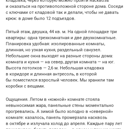
кладовка, через которую можно пройти насквозь
и оказаться на противоположной стороне дома. Соседи
с ключами от кладовой так и делали, чтобы не давать
крюк: в доме было 12 подъездов.
Пятый этаж, двушка, 44 кв. м. На одной площадке три
квартиры: одна трехкомнатная и две двухкомнатные.
Планировка удобная: изолированные комнаты,
длинная, но узкая кухня, раздельный санузел.
Небольшие окна выходят на разные стороны дома:
комната и кухня — на север, другая комната — на юг.
Высота потолков — 2,6 м. Небольшая кладовка
в коридоре и длинная антресоль, в которой
бы поместился взрослый человек. Мы хранили там
коробки с вещами.
Ощущения. Летом в «южной» комнате стояла
невыносимая жара, панельные стены моментально
прогревались. А зимой было холодно в «северной»
комнате: казалось, панель промерзала насквозь
в октябре и излучала холод до апреля. Каждые пару лет