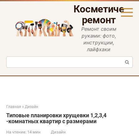
Перейти
Косметическ
к
контенту
ремонт
Ремонт своим
руками: фото,
инструкции,
лайфхаки
Поиск:
Главная
»
Дизайн
Типовые планировки хрущевки 1,2,3,4
-комнатных квартир с размерами
На чтение:
14 мин
Дизайн