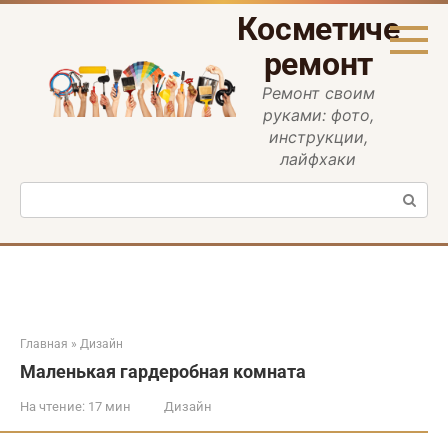
Перейти
Косметическ
к
контенту
ремонт
Ремонт своим
руками: фото,
инструкции,
лайфхаки
Поиск:
Главная
»
Дизайн
Маленькая гардеробная комната
На чтение:
17 мин
Дизайн