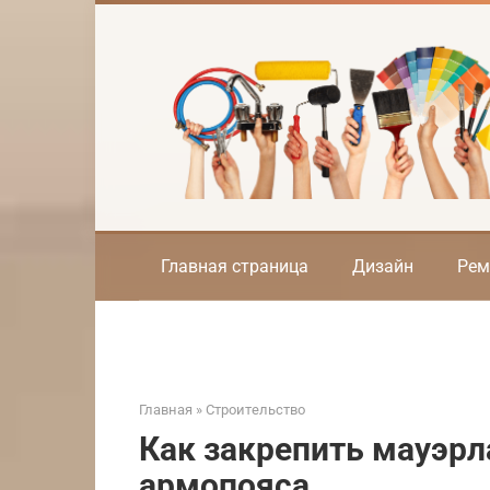
Перейти
к
контенту
Главная страница
Дизайн
Рем
Главная
»
Строительство
Как закрепить мауэрла
армопояса