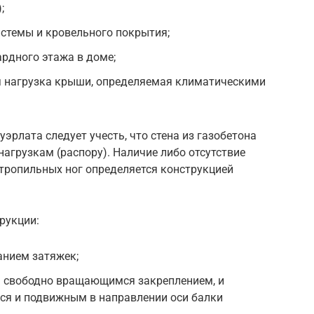
;
истемы и кровельного покрытия;
ардного этажа в доме;
ая нагрузка крыши, определяемая климатическими
эрлата следует учесть, что стена из газобетона
агрузкам (распору). Наличие либо отсутствие
стропильных ног определяется конструкцией
рукции:
анием затяжек;
м свободно вращающимся закреплением, и
я и подвижным в направлении оси балки