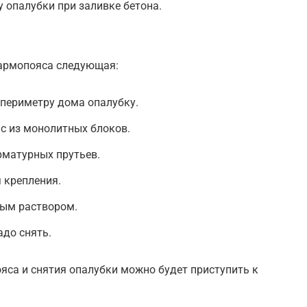
 опалубки при заливке бетона.
 армопояса следующая:
 периметру дома опалубку.
с из монолитных блоков.
рматурных прутьев.
 крепления.
ным раствором.
адо снять.
яса и снятия опалубки можно будет приступить к