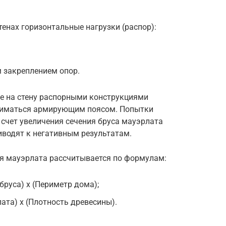
енах горизонтальные нагрузки (распор):
 закреплением опор.
е на стену распорными конструкциями
ниматься армирующим поясом. Попытки
 счет увеличения сечения бруса мауэрлата
иводят к негативным результатам.
ия мауэрлата рассчитывается по формулам:
бруса) х (Периметр дома);
ата) х (Плотность древесины).