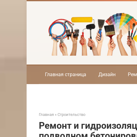
Перейти
к
контенту
Главная страница
Дизайн
Рем
Главная
»
Строительство
Ремонт и гидроизоляц
подводном бетониров