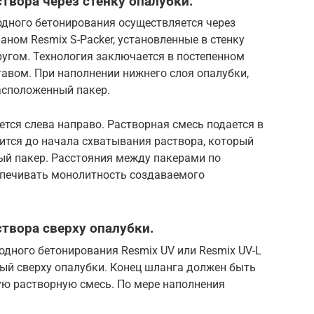
створа через стенку опалубки.
одного бетонирования осуществляется через
ном Resmix S-Packer, установленные в стенку
ругом. Технология заключается в постепенном
авом. При наполнении нижнего слоя опалубки,
асположенный пакер.
тся слева направо. Растворная смесь подается в
тся до начала схватывания раствора, который
ый пакер. Расстояния между пакерами по
спечивать монолитность создаваемого
створа сверху опалубки.
дного бетонирования Resmix UV или Resmix UV-L
ый сверху опалубки. Конец шланга должен быть
ую растворную смесь. По мере наполнения