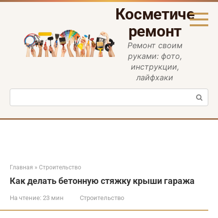
Перейти
Косметическ
к
контенту
ремонт
Ремонт своим
руками: фото,
инструкции,
лайфхаки
Поиск:
Главная
»
Строительство
Как делать бетонную стяжку крыши гаража
На чтение:
23 мин
Строительство