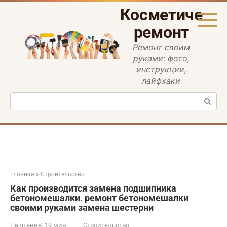
Перейти
Косметическ
к
контенту
ремонт
Ремонт своим
руками: фото,
инструкции,
лайфхаки
Поиск:
Главная
»
Строительство
Как производится замена подшипника
бетономешалки. ремонт бетономешалки
своими руками замена шестерни
На чтение:
19 мин
Строительство