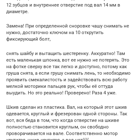
12 зубцов и внутреннее отверстие под вал 14 мм в
диаметре.
Замена! При определенной сноровке чашу снимать не
нужно, достаточно ключом на 10 открутить
фиксирующий болт,
снять шайбу и вытащить шестеренку. Аккуратно! Там
есть маленькая шпонка, вот ее нужно не потерять. Это
на фотке сверху все так легко и доступно, потому как
груша снята, а если грушу снимать лень, то необходимо
проявить смекалистость и задействовать всю работу
мелкой моторики пальцев рук, чтобы её оттуда
выудить. Но это реально! Проверено! Раза 4 уже.
Шкив сделан из пластика. Вал, на который этот шкив
одевается, круглый и фрезерован одной стороны. Так
вот, вся беда в том, что когда отверстие на шкиве
полностью становится круглым, он свободно
проворачивается на вале. Соответственно мотор
крутится, шкив крутится, а вал нет((((