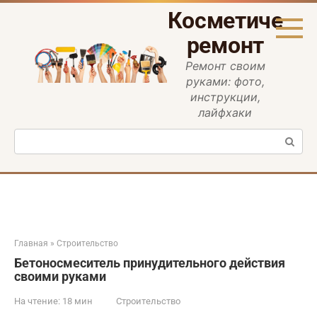
Перейти
Косметическ
к
контенту
ремонт
Ремонт своим
руками: фото,
инструкции,
лайфхаки
Поиск:
Главная
»
Строительство
Бетоносмеситель принудительного действия
своими руками
На чтение:
18 мин
Строительство