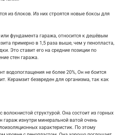
тся из блоков. Из них строятся новые боксы для
а или фундамента гаража, относится к дешёвым
ита примерно в 1,5 раза выше, чем у пенопласта,
дки. Это ставит его на средние позиции по
ение стен гаража.
т водопоглащения не более 20%, Он не боится
ит. Керамзит безвреден для организма, так как
с волокнистой структурой. Она состоит из горных
ен гараж изнутри минеральной ватой очень
плоизоляционных характеристик. По этому
ом уровне с пенопластом. Она хорошо поглощает