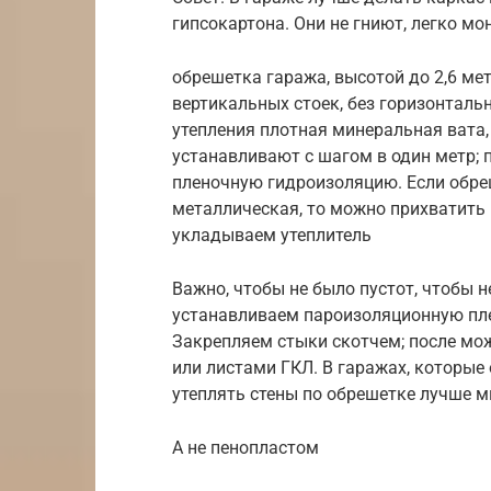
гипсокартона. Они не гниют, легко мо
обрешетка гаража, высотой до 2,6 ме
вертикальных стоек, без горизонтал
утепления плотная минеральная вата
устанавливают с шагом в один метр; 
пленочную гидроизоляцию. Если обреш
металлическая, то можно прихватить 
укладываем утеплитель
Важно, чтобы не было пустот, чтобы 
устанавливаем пароизоляционную плен
Закрепляем стыки скотчем; после м
или листами ГКЛ. В гаражах, которы
утеплять стены по обрешетке лучше 
А не пенопластом