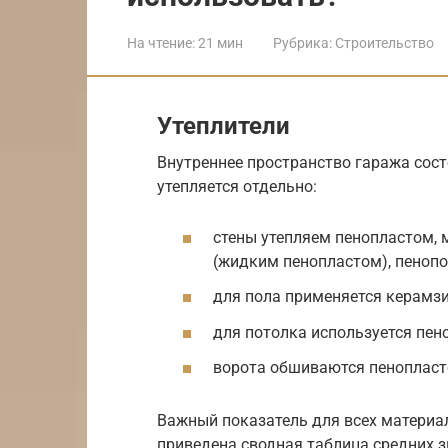
На чтение:
21 мин
Рубрика:
Строительство
Утеплители
Внутреннее пространство гаража состо
утепляется отдельно:
стены утепляем пенопластом, 
(жидким пенопластом), пеноп
для пола применяется керамзи
для потолка используется пен
ворота обшиваются пенопласт
Важный показатель для всех материал
приведена сводная таблица средних з