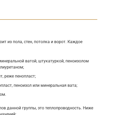
ит из пола, стен, потолка и ворот. Каждое
минеральной ватой, штукатуркой, пеноизолом
олиуретаном;
т, реже пенопласт;
опласт, пеноизол или минеральная вата;
ом.
ов данной группы, это теплопроводность. Ниже
начений: