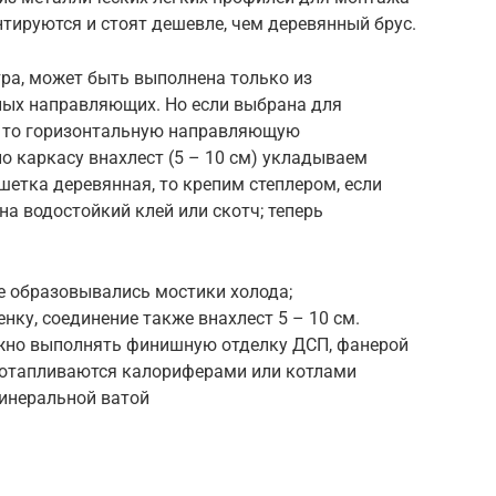
нтируются и стоят дешевле, чем деревянный брус.
тра, может быть выполнена только из
ьных направляющих. Но если выбрана для
, то горизонтальную направляющую
по каркасу внахлест (5 – 10 см) укладываем
етка деревянная, то крепим степлером, если
на водостойкий клей или скотч; теперь
не образовывались мостики холода;
ку, соединение также внахлест 5 – 10 см.
ожно выполнять финишную отделку ДСП, фанерой
е отапливаются калориферами или котлами
минеральной ватой