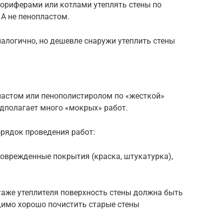
лориферами или котлами утеплять стены по
А не пенопластом.
налогично, но дешевле снаружи утеплить стены
ластом или пенополистиролом по «жесткой»
едполагает много «мокрых» работ.
орядок проведения работ:
оврежденные покрытия (краска, штукатурка),
таже утеплителя поверхность стены должна быть
димо хорошо почистить старые стены