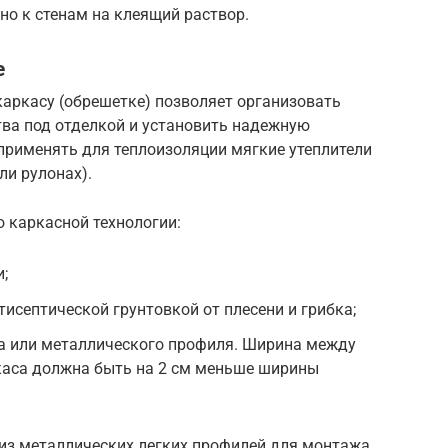
но к стенам на клеящий раствор.
е
каркасу (обрешетке) позволяет организовать
ва под отделкой и установить надежную
применять для теплоизоляции мягкие утеплители
ли рулонах).
 каркасной технологии:
;
исептической грунтовкой от плесени и грибка;
са или металлического профиля. Ширина между
аса должна быть на 2 см меньше ширины
 из металлических легких профилей для монтажа