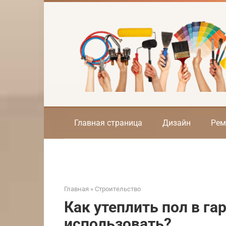
Перейти
к
контенту
Главная страница
Дизайн
Рем
Главная
»
Строительство
Как утеплить пол в г
использовать?