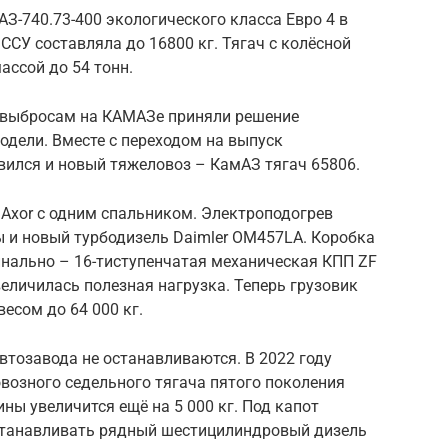
-740.73-400 экологического класса Евро 4 в
ССУ составляла до 16800 кг. Тягач с колёсной
ассой до 54 тонн.
к выбросам на КАМАЗе приняли решение
одели. Вместе с переходом на выпуск
вился и новый тяжеловоз – КамАЗ тягач 65806.
 Axor с одним спальником. Электроподогрев
ы и новый турбодизель Daimler OM457LA. Коробка
инально – 16-тиступенчатая механическая КПП ZF
величилась полезная нагрузка. Теперь грузовик
есом до 64 000 кг.
тозавода не останавливаются. В 2022 году
возного седельного тягача пятого поколения
ы увеличится ещё на 5 000 кг. Под капот
 устанавливать рядный шестицилиндровый дизель