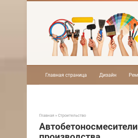
Перейти
к
контенту
Главная страница
Дизайн
Рем
Главная
»
Строительство
Автобетоносмесители 
производства