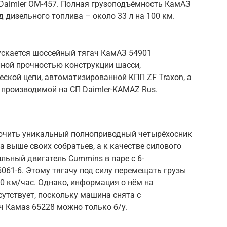
 Daimler OM-457. Полная грузоподъёмность КамАЗ
д дизельного топлива – около 33 л на 100 км.
скается шоссейный тягач КамАЗ 54901
нной прочностью конструкции шасси,
еской цепи, автоматизированной КПП ZF Traxon, а
 производимой на СП Daimler-KAMAZ Rus.
лючить уникальный полноприводный четырёхосник
 выше своих собратьев, а к качестве силового
ильный двигатель Cummins в паре с 6-
6061-6. Этому тягачу под силу перемещать грузы
80 км/час. Однако, информация о нём на
утствует, поскольку машина снята с
ч Камаз 65228 можно только б/у.