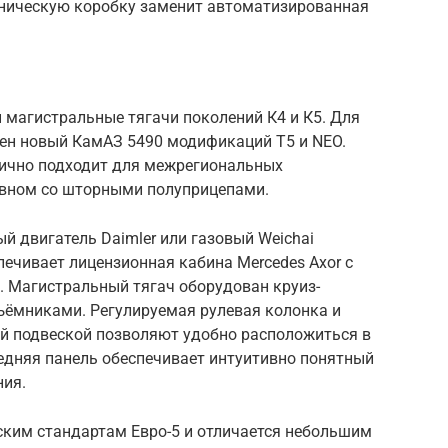
аническую коробку заменит автоматизированная
 магистральные тягачи поколений К4 и К5. Для
ен новый КамАЗ 5490 модификаций Т5 и NEO.
лично подходит для межрегиональных
новном со шторными полуприцепами.
й двигатель Daimler или газовый Weichai
ечивает лицензионная кабина Mercedes Axor с
 Магистральный тягач оборудован круиз-
ъёмниками. Регулируемая рулевая колонка и
ой подвеской позволяют удобно расположиться в
едняя панель обеспечивает интуитивно понятный
ния.
ским стандартам Евро-5 и отличается небольшим