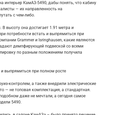
а интерьер КамАЗ-5490, дабы понять, что кабину
иалисты — их направленность на
утать с чем-либо.
 В высоту она достигает 1.91 метра и
ри потребности встать и выпрямиться при
омпании Grammer и Isringhausen, какие являются
адают демпфирующей подвеской со всеми
улировку по разным положениям получила
 и выпрямиться при полном росте
руиз-контролем, а также внедрили электрические
то — не топовая комплектация, а стандартная.
подобном даже не мечтали, а сегодня самое
одели 5490.
ились, в салоне КамАЗа – было принято решение