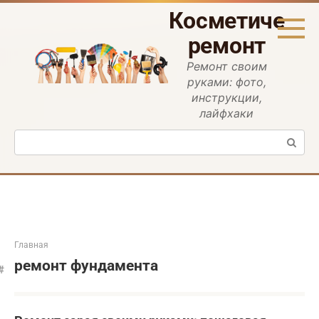
Перейти
Косметическ
к
контенту
ремонт
Ремонт своим
руками: фото,
инструкции,
лайфхаки
Поиск:
Главная
ремонт фундамента