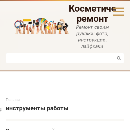
Перейти
Косметическ
к
контенту
ремонт
Ремонт своим
руками: фото,
инструкции,
лайфхаки
Поиск:
Главная
инструменты работы