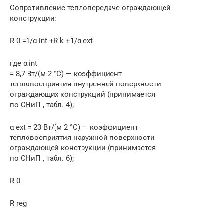
Сопротивление теплопередаче ограждающей
конструкции:
R 0 =1/α int +R k +1/α ext
где α int
= 8,7 Вт/(м 2 °С) — коэффициент
тепловосприятия внутренней поверхности
ограждающих конструкций (принимается
по СНиП , табл. 4);
α ext = 23 Вт/(м 2 °С) — коэффициент
тепловосприятия наружной поверхности
ограждающей конструкции (принимается
по СНиП , табл. 6);
R 0
R reg