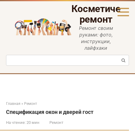
Перейти
Косметическ
к
контенту
ремонт
Ремонт своим
руками: фото,
инструкции,
лайфхаки
Поиск:
Главная
»
Ремонт
Спецификация окон и дверей гост
На чтение:
20 мин
Ремонт