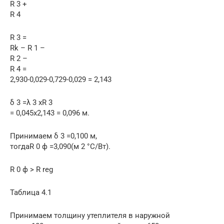
R 3 +
R 4
R 3 =
Rk – R 1 –
R 2 –
R 4 =
2,930-0,029-0,729-0,029 = 2,143
δ 3 =λ 3 хR 3
= 0,045х2,143 = 0,096 м.
Принимаем δ 3 =0,100 м,
тогдаR 0 ф =3,090(м 2 °С/Вт).
R 0 ф > R reg
Таблица 4.1
Принимаем толщину утеплителя в наружной