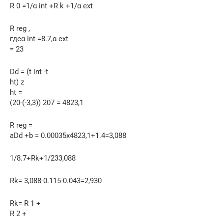
R 0 =1/α int +R k +1/α ext
R reg ,
гдеα int =8.7,α ext
= 23
Dd = (t int -t
ht) z
ht =
(20-(-3,3)) 207 = 4823,1
R reg =
aDd +b = 0.00035х4823,1+1.4=3,088
1/8.7+Rk+1/233,088
Rk= 3,088-0.115-0.043=2,930
Rk= R 1 +
R 2 +