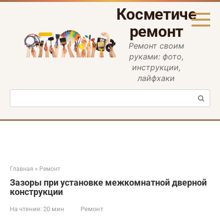
Перейти
Косметическ
к
контенту
ремонт
Ремонт своим
руками: фото,
инструкции,
лайфхаки
Поиск:
Главная
»
Ремонт
Зазоры при установке межкомнатной дверной
конструкции
На чтение:
20 мин
Ремонт