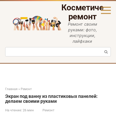
Перейти
Косметическ
к
контенту
ремонт
Ремонт своим
руками: фото,
инструкции,
лайфхаки
Поиск:
Главная
»
Ремонт
Экран под ванну из пластиковых панелей:
делаем своими руками
На чтение:
26 мин
Ремонт