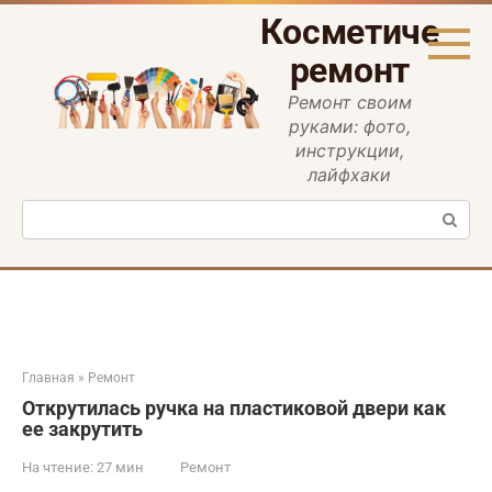
Перейти
Косметическ
к
контенту
ремонт
Ремонт своим
руками: фото,
инструкции,
лайфхаки
Поиск:
Главная
»
Ремонт
Открутилась ручка на пластиковой двери как
ее закрутить
На чтение:
27 мин
Ремонт