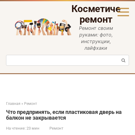
Перейти
Косметическ
к
контенту
ремонт
Ремонт своим
руками: фото,
инструкции,
лайфхаки
Поиск:
Главная
»
Ремонт
Что предпринять, если пластиковая дверь на
балкон не закрывается
На чтение:
23 мин
Ремонт