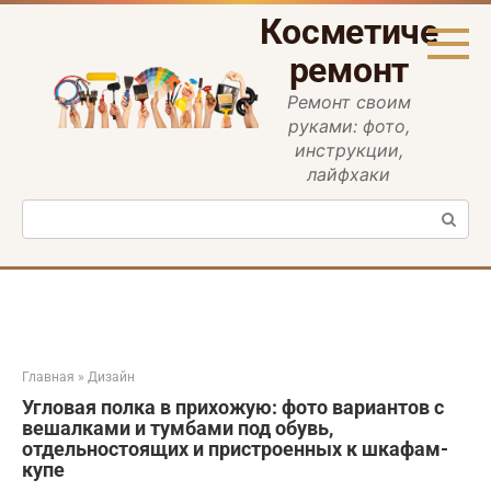
Перейти
Косметическ
к
контенту
ремонт
Ремонт своим
руками: фото,
инструкции,
лайфхаки
Поиск:
Главная
»
Дизайн
Угловая полка в прихожую: фото вариантов с
вешалками и тумбами под обувь,
отдельностоящих и пристроенных к шкафам-
купе