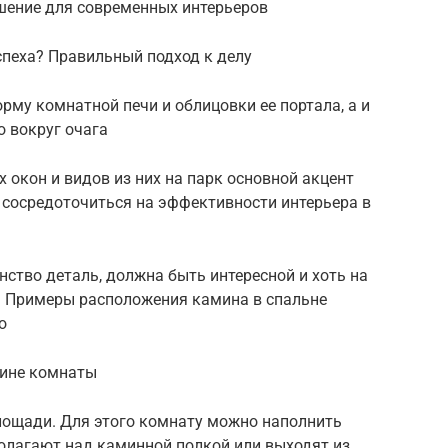
шение для современных интерьеров
спеха? Правильный подход к делу
рму комнатной печи и облицовки ее портала, а и
 вокруг очага
 окон и видов из них на парк основной акцент
а сосредоточиться на эффективности интерьера в
ство деталь, должна быть интересной и хоть на
. Примеры расположения камина в спальне
о
дине комнаты
ощади. Для этого комнату можно наполнить
олагают над каминной полкой или выходят из