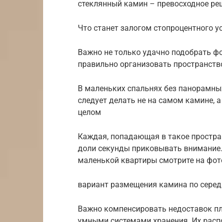
стеклянный камин – превосходное ре
Что станет залогом стопроцентного у
Важно не только удачно подобрать фо
правильно организовать пространство
В маленьких спальнях без панорамных
следует делать не на самом камине, 
целом
Каждая, попадающая в такое простран
доли секунды приковывать внимание
маленькой квартиры смотрите на фот
вариант размещения камина по сере
Важно компенсировать недоставок пл
умными системами хранения. Их расп