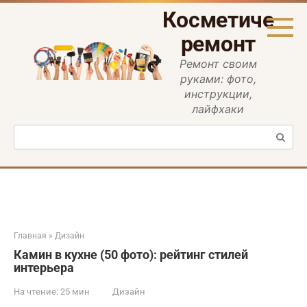
Перейти
Косметическ
к
контенту
ремонт
Ремонт своим
руками: фото,
инструкции,
лайфхаки
Поиск:
Главная
»
Дизайн
Камин в кухне (50 фото): рейтинг стилей
интерьера
На чтение:
25 мин
Дизайн