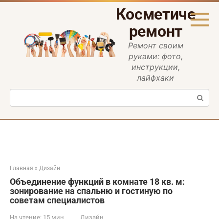
Перейти
Косметическ
к
контенту
ремонт
Ремонт своим
руками: фото,
инструкции,
лайфхаки
Поиск:
Главная
»
Дизайн
Объединение функций в комнате 18 кв. м:
зонирование на спальню и гостиную по
советам специалистов
На чтение:
15 мин
Дизайн