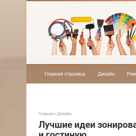
Перейти
к
контенту
Главная страница
Дизайн
Рем
Главная
»
Дизайн
Лучшие идеи зониров
и гостиную