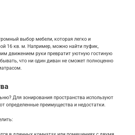
ромный выбор мебели, которая легко и
ой 16 кв. м. Например, можно найти пуфик,
ним движением руки превратит уютную гостиную
бывать, что ни один диван не сможет полноценно
матрасом.
тва
альню? Для зонирования пространства используют
ют определенные преимущества и недостатки.
елить:
тся в длинных комнатах или помещениях с двумя