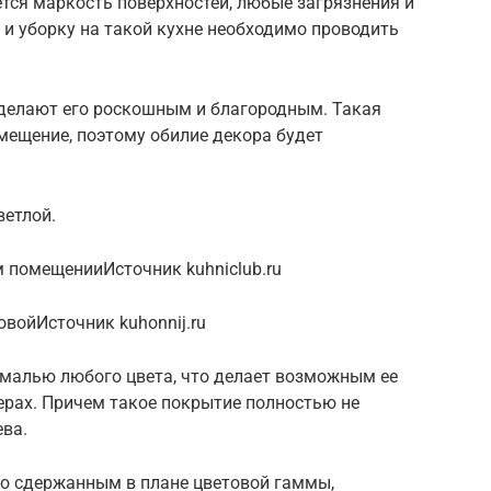
тся маркость поверхностей, любые загрязнения и
, и уборку на такой кухне необходимо проводить
 делают его роскошным и благородным. Такая
мещение, поэтому обилие декора будет
ветлой.
м помещенииИсточник kuhniclub.ru
овойИсточник kuhonnij.ru
малью любого цвета, что делает возможным ее
ерах. Причем такое покрытие полностью не
ева.
о сдержанным в плане цветовой гаммы,