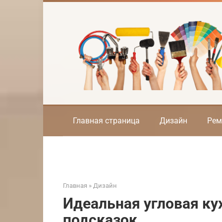
Перейти
к
контенту
Главная страница
Дизайн
Рем
Главная
»
Дизайн
Идеальная угловая кух
подсказок