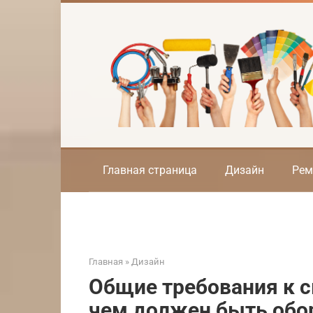
Перейти
к
контенту
Главная страница
Дизайн
Рем
Главная
»
Дизайн
Общие требования к 
чем должен быть обо