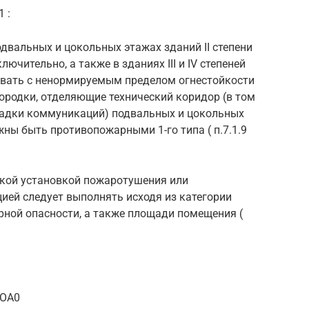
 :
двальных и цокольных этажах зданий II степени
ючительно, а также в зданиях III и IV степеней
овать с ненормируемым пределом огнестойкости
ородки, отделяющие технический коридор (в том
ладки коммуникаций) подвальных и цокольных
ны быть противопожарными 1-го типа ( п.7.1.9
кой установкой пожаротушения или
ией следует выполнять исходя из категории
ной опасности, а также площади помещения (
1OA0