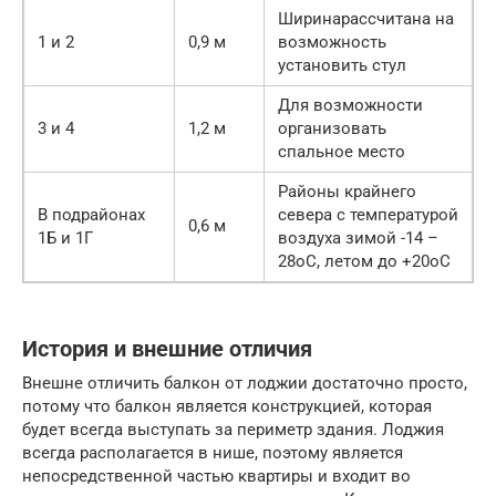
Ширинарассчитана на
1 и 2
0,9 м
возможность
установить стул
Для возможности
3 и 4
1,2 м
организовать
спальное место
Районы крайнего
В подрайонах
севера с температурой
0,6 м
1Б и 1Г
воздуха зимой -14 –
28оС, летом до +20оС
История и внешние отличия
Внешне отличить балкон от лоджии достаточно просто,
потому что балкон является конструкцией, которая
будет всегда выступать за периметр здания. Лоджия
всегда располагается в нише, поэтому является
непосредственной частью квартиры и входит во