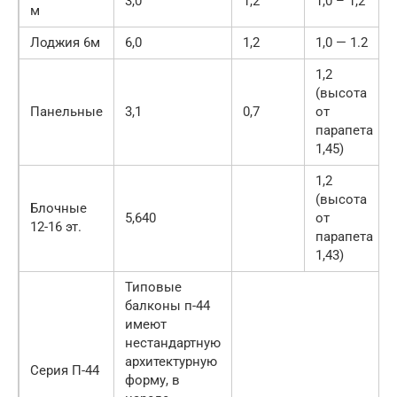
3,0
1,2
1,0 – 1,2
м
Лоджия 6м
6,0
1,2
1,0 — 1.2
1,2
(высота
Панельные
3,1
0,7
от
парапета
1,45)
1,2
(высота
Блочные
5,640
от
12-16 эт.
парапета
1,43)
Типовые
балконы п-44
имеют
нестандартную
архитектурную
Серия П-44
форму, в