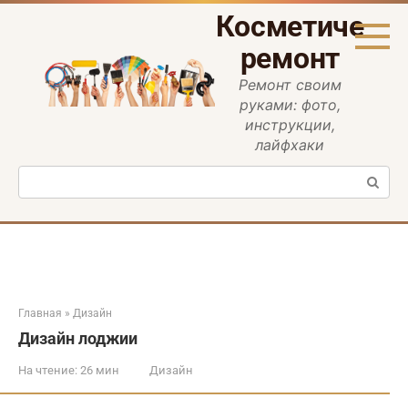
Перейти
Косметическ
к
контенту
ремонт
Ремонт своим
руками: фото,
инструкции,
лайфхаки
Поиск:
Главная
»
Дизайн
Дизайн лоджии
На чтение:
26 мин
Дизайн