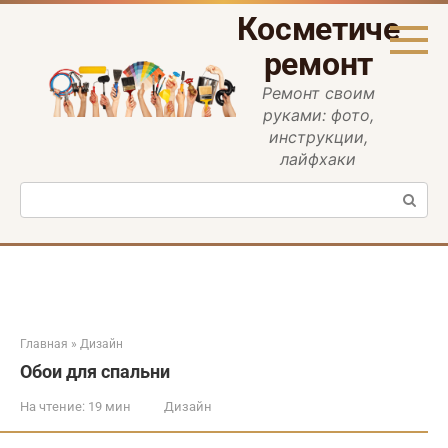
Перейти
Косметическ
к
контенту
ремонт
Ремонт своим
руками: фото,
инструкции,
лайфхаки
Поиск:
Главная
»
Дизайн
Обои для спальни
На чтение:
19 мин
Дизайн